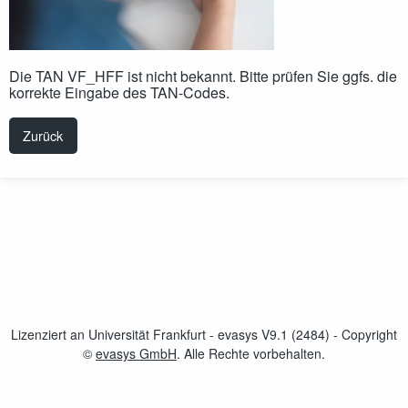
Die TAN VF_HFF ist nicht bekannt. Bitte prüfen Sie ggfs. die
korrekte Eingabe des TAN-Codes.
Zurück
Lizenziert an Universität Frankfurt - evasys V9.1 (2484)
- Copyright
©
evasys GmbH
öffnet im neuen Fenster
. Alle Rechte vorbehalten.